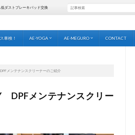
レーキパッド交換
ス車検！
AE-YOGA
AE-MEGURO
CONTACT
facebook-yoga-
Instaglam{YOGA}
Youtube
CONTACT-yoga-
facebook-meguro-
Instaglam{MEGURO}
CONTACT-meguro-
LY DPFメンテナンスクリーナーのご紹介
OLY DPFメンテナンスクリー