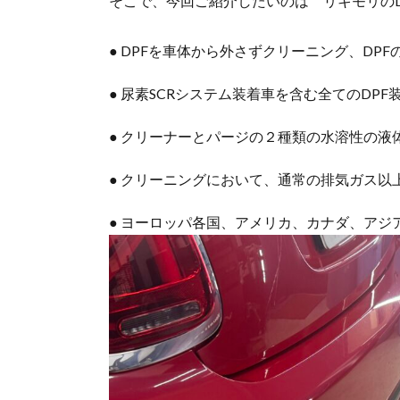
そこで、今回ご紹介したいのは リキモリのD
● DPFを車体から外さずクリーニング、DP
● 尿素SCRシステム装着車を含む全てのDP
● クリーナーとパージの２種類の水溶性の液
● クリーニングにおいて、通常の排気ガス以
● ヨーロッパ各国、アメリカ、カナダ、アジ