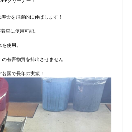
PFクリーナー！
Fの寿命を飛躍的に伸ばします！
F装着車に使用可能。
体を使用。
上の有害物質を排出させません
ア各国で長年の実績！