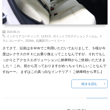
2020.06.11
インテリアコーティング
,
LEXUS
,
ポイントプロテクションフィルム
,
ド
ラレコレーダー
,
Z830dr
,
抗菌防汚シートコート
さてさて、以前はＢＭＷでご利用いただいておりまして、Ｓ様が今
度はレクサスのＲＸにお乗り換えってことなんですが、それでもし
っかりとアクセスエボリューションに納車時からご依頼いただきま
した！ これ、前から言っておりますがめっちゃうれしいことなんで
すねーー。 まずはこの真っ白なインテリア！ ご納車時から早 […]
続きを読む