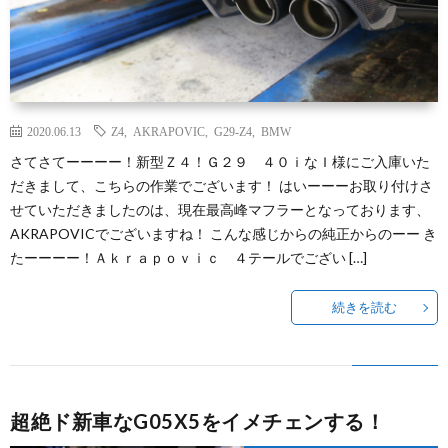
2020.06.13
Z4
,
AKRAPOVIC
,
G29-Z4
,
BMW
さてさてーーーー！新型Ｚ４！Ｇ２９ ４０ｉなＩ様にご入庫いた
だきまして、こちらの作業でございます！ はいーーーお取り付けさ
せていただきましたのは、現在最高峰マフラーとなっております、
AKRAPOVICでございますね！ こんな感じからの純正からのーー き
たーーーー！Ａｋｒａｐｏｖｉｃ ４テールでござい […]
続きを読む
超絶ド新車なG05X5をイメチェンする！