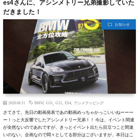
es4さんに、アシンメトリー兄弟撮影していた
だきました！
お知らせ
2020.06.11
BMW
,
G31
,
G21
,
ES4
,
アシメラッピング
さてさて、先日の動画発表であの動画めっちゃかっこいいねーーー
ー！っと大反響でしたアシンメトリー兄弟！！ 今は、イベント関連
が全然ないのであれですが、きっとイベント出たら目立つこと間違
いのない、企画なので悶々としてる部分はございますが、本日はこ