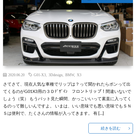
2020.06.20
G01-X3
,
3Ddesign
,
BMW
,
X3
さてさて、現在人気な車種でリップは？って聞かれたらポンって出
てくるのがG01X3用の３Ｄﾃﾞｻﾞｲﾝ フロントリップ！間違いないで
しょう（笑） もうパット見た瞬間、かっこいいって素直に入ってく
るのって難しいんですよ。 いまは、いい意味でも悪い意味でもＳＮ
Ｓは便利で、たくさんの情報が入ってきます。 有 […]
続きを読む