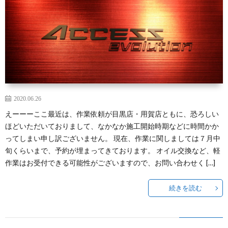
セ
YOG
f
ス
I
車
Y
検！
C
2020.06.26
えーーーここ最近は、作業依頼が目黒店・用賀店ともに、恐ろしい
AE-
ほどいただいておりまして、なかなか施工開始時期などに時間かか
ってしまい申し訳ございません。 現在、作業に関しましては７月中
MEG
f
旬くらいまで、予約が埋まってきております。 オイル交換など、軽
作業はお受付できる可能性がございますので、お問い合わせく […]
I
続きを読む
C
CON