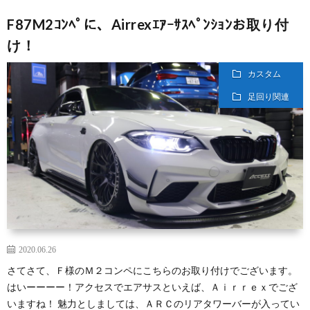
F87M2ｺﾝﾍﾟに、Airrexｴｱｰｻｽﾍﾟﾝｼｮﾝお取り付
け！
カスタム
足回り関連
2020.06.26
さてさて、Ｆ様のＭ２コンペにこちらのお取り付けでございます。
はいーーーー！アクセスでエアサスといえば、Ａｉｒｒｅｘでござ
いますね！ 魅力としましては、ＡＲＣのリアタワーバーが入ってい