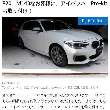
F20 M140なお客様に、アイバッハ Pro-kit
お取り付け！
足回り関連
2020.06.21
ダウンサス
,
F20
,
アクセスエボリューション
,
EIBACH
,
M140
,
BMW
さてさてーーーーー！いつもご利用いただいております、Ｋ様にこ
ちらの商品たちをお取り付けさせていただきました！ まずはこちら
の、アイバッハのダウンサス、Ｐｒｏ－Ｋｉｔからお取り付けです