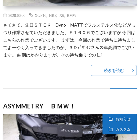
2020.06.06
X6/F16
,
HRE
,
X6
,
BMW
さてさて、先日ＳＴＥＫ Dyno MATTでフルステルス化などがっ
つり作業させていただきました、Ｆ１６Ｘ６でございますが 今回は
こちらの作業でございます。 まずは、今回の作業で待ちに待ちまし
てよーやく入ってきましたのが、３Ｄﾃﾞｻﾞｲﾝさんの車高調でござい
ます。 納期はかかりますが、その待ち乗りでの […]
続きを読む
ASYMMETRY ＢＭＷ！
お知らせ
カスタム