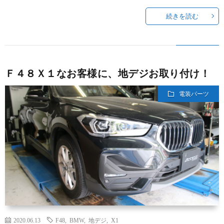
続きを読む
Ｆ４８Ｘ１なお客様に、地デジお取り付け！
電装パーツ
2020.06.13
F48
,
BMW
,
地デジ
,
X1