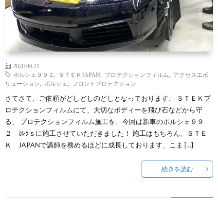
2020.06.21
ポルシェ９９２
,
ＳＴＥＫJAPAN
,
プロテクションフィルム
,
アクセスエボ
リューション
,
ポルシェ
,
フロントプロテクション
さてさて、ご依頼がどしどしのどしとなっております、 ＳＴＥＫプ
ロテクションフィルムにて、大切なボディーを飛び石などから守
る、 プロテクションフィルム施工を、今回は新車のポルシェ９９
２ ｶﾚﾗｓに施工させていただきました！ 施工はもちろん、ＳＴＥ
Ｋ JAPANで講師を務めるほどに成長しております、こま […]
続きを読む