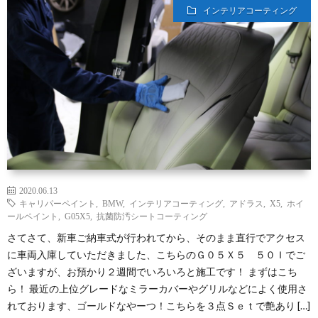
インテリアコーティング
2020.06.13
キャリパーペイント
,
BMW
,
インテリアコーティング
,
アドラス
,
X5
,
ホイ
ールペイント
,
G05X5
,
抗菌防汚シートコーティング
さてさて、新車ご納車式が行われてから、そのまま直行でアクセス
に車両入庫していただきました、こちらのＧ０５Ｘ５ ５０Ｉでご
ざいますが、お預かり２週間でいろいろと施工です！ まずはこち
ら！ 最近の上位グレードなミラーカバーやグリルなどによく使用さ
れております、ゴールドなやーつ！こちらを３点Ｓｅｔで艶あり […]