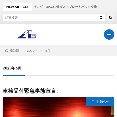
1 M3ツーリング DIXCEL低ダストブレーキパッド交換
NEW ARTICLE
2020年
6月
HOME
TOP
2020年6月
AdlaS
車検受付緊急事態宣言。
BOD
ア
お知らせ
COA
ク
AE-