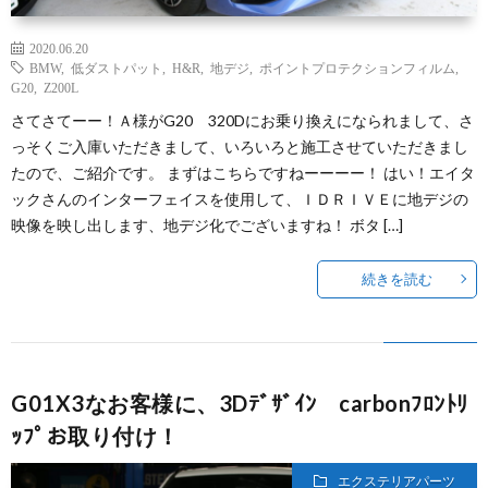
2020.06.20
BMW
,
低ダストパット
,
H&R
,
地デジ
,
ポイントプロテクションフィルム
,
G20
,
Z200L
さてさてーー！Ａ様がG20 320Dにお乗り換えになられまして、さ
っそくご入庫いただきまして、いろいろと施工させていただきまし
たので、ご紹介です。 まずはこちらですねーーーー！ はい！エイタ
ックさんのインターフェイスを使用して、ＩＤＲＩＶＥに地デジの
映像を映し出します、地デジ化でございますね！ ボタ […]
続きを読む
G01X3なお客様に、3Dﾃﾞｻﾞｲﾝ carbonﾌﾛﾝﾄﾘ
ｯﾌﾟお取り付け！
エクステリアパーツ