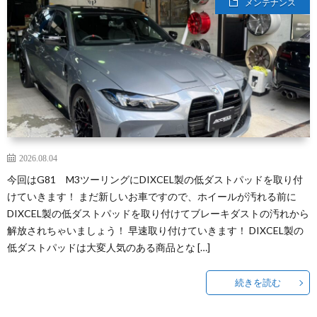
メンテナンス
セ
YOG
f
ス
I
車
Y
検！
C
2026.08.04
AE-
今回はG81 M3ツーリングにDIXCEL製の低ダストパッドを取り付
けていきます！ まだ新しいお車ですので、ホイールが汚れる前に
MEG
f
DIXCEL製の低ダストパッドを取り付けてブレーキダストの汚れから
解放されちゃいましょう！ 早速取り付けていきます！ DIXCEL製の
I
低ダストパッドは大変人気のある商品とな […]
C
続きを読む
CON