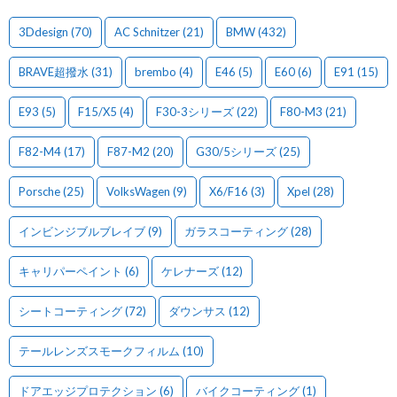
3Ddesign
(70)
AC Schnitzer
(21)
BMW
(432)
BRAVE超撥水
(31)
brembo
(4)
E46
(5)
E60
(6)
E91
(15)
E93
(5)
F15/X5
(4)
F30-3シリーズ
(22)
F80-M3
(21)
F82-M4
(17)
F87-M2
(20)
G30/5シリーズ
(25)
Porsche
(25)
VolksWagen
(9)
X6/F16
(3)
Xpel
(28)
インビンジブルブレイブ
(9)
ガラスコーティング
(28)
キャリパーペイント
(6)
ケレナーズ
(12)
シートコーティング
(72)
ダウンサス
(12)
テールレンズスモークフィルム
(10)
ドアエッジプロテクション
(6)
バイクコーティング
(1)