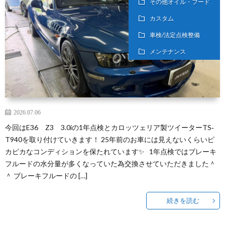
その他オイル・フード
セ
YOG
f
カスタム
ス
I
車検/法定点検整備
メンテナンス
車
Y
検！
C
2026.07.06
AE-
今回はE36 Z3 3.0iの1年点検とカロッツェリア製ツイーターTS‐
T940を取り付けていきます！ 25年前のお車には見えないくらいピ
MEG
f
カピカなコンディションを保たれています✨ 1年点検ではブレーキ
フルードの水分量が多くなっていた為交換させていただきました＾
I
＾ ブレーキフルードの […]
C
続きを読む
CON