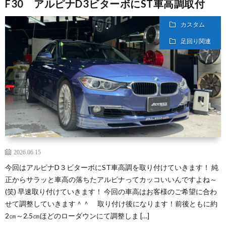
F30 アルピナD3ビターボにST車高調取付
カスタム
足回り関連
2026.06.15
今回はアルピナD３ビターボにST車高調を取り付けていきます！ 純
正からサラッと車高の落ちたアルピナってカッコいいんですよね～
(笑) 早速取り付けていきます！ 今回の車高はお客様のご希望に合わ
せて調整していきます＾＾ 取り付け後になります！前後ともに約
2㎝～2.5㎝ほどのローダウンにて調整しま […]