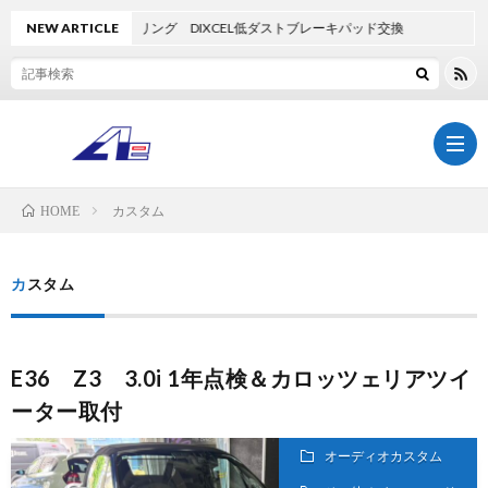
81 M3ツーリング DIXCEL低ダストブレーキパッド交換
NEW ARTICLE
カスタム
HOME
TOP
カスタム
AdlaS
E36 Z3 3.0i 1年点検＆カロッツェリアツイ
BOD
ア
ーター取付
COA
ク
AE-
オーディオカスタム