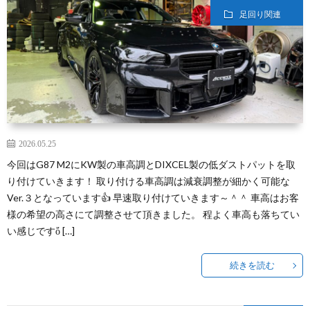
足回り関連
2026.05.25
今回はG87 M2にKW製の車高調とDIXCEL製の低ダストパットを取
り付けていきます！ 取り付ける車高調は減衰調整が細かく可能な
Ver.３となっています👍 早速取り付けていきます～＾＾ 車高はお客
様の希望の高さにて調整させて頂きました。 程よく車高も落ちてい
い感じですὄ […]
続きを読む