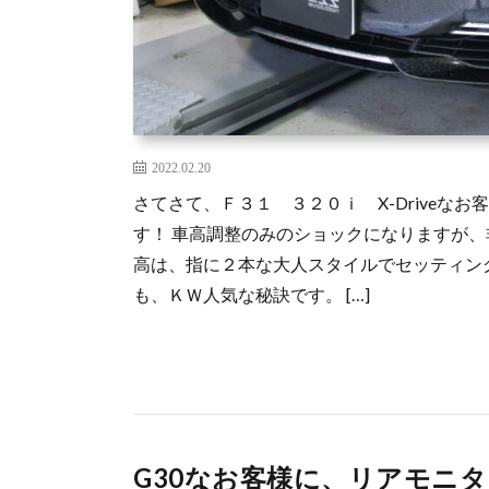
2022.02.20
さてさて、Ｆ３１ ３２０ｉ X-Driveな
す！ 車高調整のみのショックになりますが、
高は、指に２本な大人スタイルでセッティン
も、ＫＷ人気な秘訣です。 […]
G30なお客様に、リアモニ