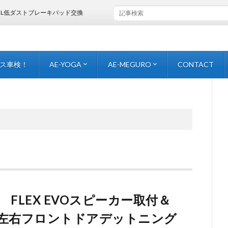
レーキパッド交換
ス車検！
AE-YOGA
AE-MEGURO
CONTACT
facebook-yoga-
Instaglam{YOGA}
Youtube
CONTACT-yoga-
facebook-meguro-
Instaglam{MEGURO}
CONTACT-meguro-
 FLEX EVOスピーカー取付＆
XLにて左右フロントドアデットニング