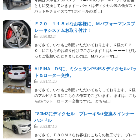
ともに交換していきます～ パットはディクセル製の低ダスト
パットをチョイスです! ホイールのダ[…]
Ｆ２０ １１８ｄなお客様に、Ｍパフォーマンスブ
レーキシステムお取り付け！
2020.02.24
さてさて、いつもご利用いただいております、Ｋ様のＦ２
０ にこちらのお取り付けでございます！ はいーーー！びし
っとご依頼いただきましたのは、Ｍパフォーマ[…]
ALPINA D5に、ミシュランPS4S＆ディクセルパッ
ト＆ローター交換。
2021.11.20
さてさて、いつもご利用いただいてもらっております、Ｋ様
のアルピナＤ５にこちらの作業でございます。 まずは、こち
らのパット・ローター交換ですね。 どちら[…]
F80M3にディクセル ブレーキSet交換＆インナー
ハンドル
2022.07.16
さてさて、Ｆ８０Ｍ３なお客様にこちらの施工です。 ブレー