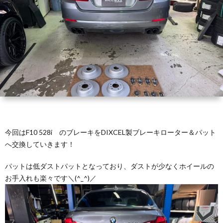
セ
YOG
f
ス
I
車
Y
検！
C
AE-
今回はF10 528i のブレーキをDIXCEL製ブレーキローター＆パット
MEG
f
へ交換していきます！
パットは低ダストパットとなっており、ダストが少なくホイールの
I
お手入れも楽々です＼(^_^)／
C
CON