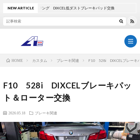
81 M3ツーリング DIXCEL低ダストブレーキパッド交換
NEW ARTICLE
カスタム
ブレーキ関連
F10 528i DIXCELブレ
HOME
TOP
F10 528i DIXCELブレーキパッ
AdlaS
ト＆ローター交換
BOD
ア
2026.05.18
ブレーキ関連
COA
ク
AE-