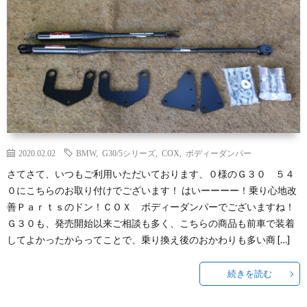
セ
YOG
f
ス
I
車
Y
検！
C
2020.02.02
BMW
,
G30/5シリーズ
,
COX
,
ボディーダンパー
AE-
さてさて、いつもご利用いただいております、０様のＧ３０ ５４
０にこちらのお取り付けでございます！ はいーーーー！乗り心地改
MEG
f
善Ｐａｒｔｓのドン！ＣＯＸ ボディーダンパーでございますね！
Ｇ３０も、発売開始以来ご相談も多く、こちらの商品も前車で装着
I
してよかったからってことで、乗り換え後のおかわりも多い商 […]
C
続きを読む
CON