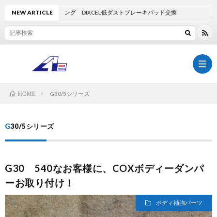
1 M3ツーリング DIXCEL低ダストブレーキパッド交換
NEW ARTICLE
G30/5シリーズ
HOME
TOP
G30/5シリーズ
AdlaS
G30 540なお客様に、COXボディーダンパ
BOD
ア
ーお取り付け！
COA
ク
AE-
ボディ補強パーツ