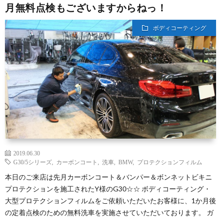
月無料点検もございますからねっ！
ボディコーティング
2019.06.30
G30/5シリーズ
,
カーボンコート
,
洗車
,
BMW
,
プロテクションフィルム
本日のご来店は先月カーボンコート＆バンパー＆ボンネットビキニ
プロテクションを施工されたY様のG30☆☆ ボディコーティング・
大型プロテクションフィルムをご依頼いただいたお客様に、1か月後
の定着点検のための無料洗車を実施させていただいております。 ガ