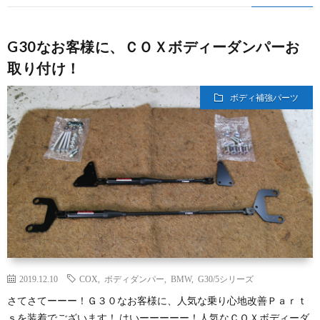
G30なお客様に、ＣＯＸボディーダンパーお
取り付け！
ボディ補強パーツ
2019.12.10
COX
,
ボディダンパー
,
BMW
,
G30/5シリーズ
さてさてーーー！Ｇ３０なお客様に、人気な乗り心地改善Ｐａｒｔ
ｓを装着でございます！ はいーーーーー！人気なＣＯＸボディーダ