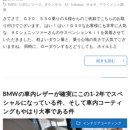
BMW
,
G30/5シリーズ
,
ダウンサス
,
AC Schnitzer
,
Ｈ＆Ｒ
,
アライメント調
整
さてさて、Ｇ３０ ５３０乗りのＳ様からのご依頼でこちらのお取
り付けでございます。 はい！ はい！Ｇ３０なお客様にも非常に人気
な、ＡＣシュニッツァーさんのサスペンションＫｉｔを装着させて
いただきました。 程よいダウン量と、乗り心地の良さで人気でござ
いますね。 同時に、ローダウンするとどうしても、ホイル […]
続きを読む
BMWの車内レザーが確実にこの1-2年でスペ
シャルになっている件、そして車内コーティ
ングもやはり大事である件
インテリアコーティング