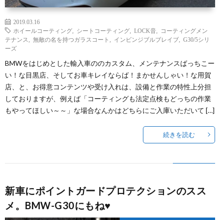
2019.03.16
ホイールコーティング
,
シートコーティング
,
LOCK音
,
コーティングメン
テナンス
,
無敵の名を持つガラスコート
,
インビンジブルブレイブ
,
G30/5シリ
ーズ
BMWをはじめとした輸入車ののカスタム、メンテナンスばっちこー
い！な目黒店、そしてお車キレイならば！まかせんしゃい！な用賀
店、と、お得意コンテンツや受け入れは、設備と作業の特性上分担
しておりますが、例えば「コーティングも法定点検もどっちの作業
もやってほしい～～」な場合なんかはどちらにご入庫いただいて […]
続きを読む
新車にポイントガードプロテクションのスス
メ。BMW-G30にもね♥