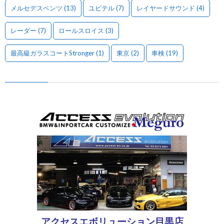
メルセデスベンツ
(13)
ユピテル
(7)
レイヤードサウンド
(4)
レーダー
(7)
ロールスロイス
(3)
最高級ガラスコートStronger
(1)
東京
(2)
車検
(19)
アクセスエボリューション目黒店