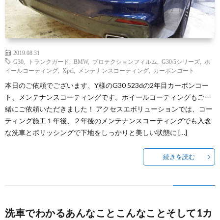
2019.08.31
G30
,
トランクガード
,
BMW
,
プロテクションフィルム
,
G30/5シリーズ
,
ホ
イールコーティング
,
Xpel
,
メンテナンスコーティング
,
カーボンコート
本日のご依頼でございます、Y様のG30 523dの2年目カーボンコー
ト、メンテナンスコーティングです。ホイールコーティングもご一
緒にご依頼いただきました！ アクセスエボリューションでは、コー
ティング施工１年後、２年後のメンテナンスコーティングでも入念
な洗車とポリッシングで下地をしっかりと美しい状態に […]
続きを読む
洗車でわかるあんなことこんなことそして1カ