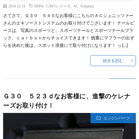
2018.12.14
BMW
,
G30/5シリーズ
,
AC Schnitzer
さてさて、Ｇ３０ ５４０なお客様にこちらのＡＣシュニッツァー
さんのエキゾーストシステムのお取り付けでございます！ テールピ
ースは、写真のスポーツと、スポーツテールとスポーツテールブラ
ック、ｃａｒｂｏｎからチョイスできます！ 慎重にマフラーの出ず
らを決めた後は、スポット溶接にて取り付けになります！ っ […]
続きを読む
Ｇ３０ ５２３ｄなお客様に、進撃のケレナ
ーズお取り付け！
エンジンパーツ