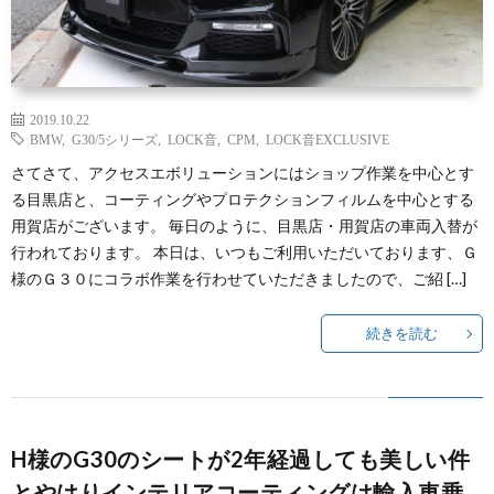
2019.10.22
BMW
,
G30/5シリーズ
,
LOCK音
,
CPM
,
LOCK音EXCLUSIVE
さてさて、アクセスエボリューションにはショップ作業を中心とす
る目黒店と、コーティングやプロテクションフィルムを中心とする
用賀店がございます。 毎日のように、目黒店・用賀店の車両入替が
行われております。 本日は、いつもご利用いただいております、Ｇ
様のＧ３０にコラボ作業を行わせていただきましたので、ご紹 […]
続きを読む
H様のG30のシートが2年経過しても美しい件
とやはりインテリアコーティングは輸入車乗