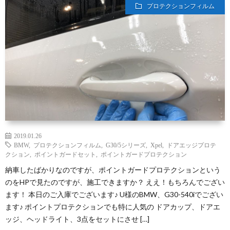
プロテクションフィルム
2019.01.26
BMW
,
プロテクションフィルム
,
G30/5シリーズ
,
Xpel
,
ドアエッジプロテ
クション
,
ポイントガードセット
,
ポイントガードプロテクション
納車したばかりなのですが、ポイントガードプロテクションという
のをHPで見たのですが、施工できますか？ ええ！もちろんでござい
ます！ 本日のご入庫でございます♪ U様のBMW、G30-540iでござい
ます♪ ポイントプロテクションでも特に人気の ドアカップ、ドアエ
ッジ、ヘッドライト、3点をセットにさせ […]