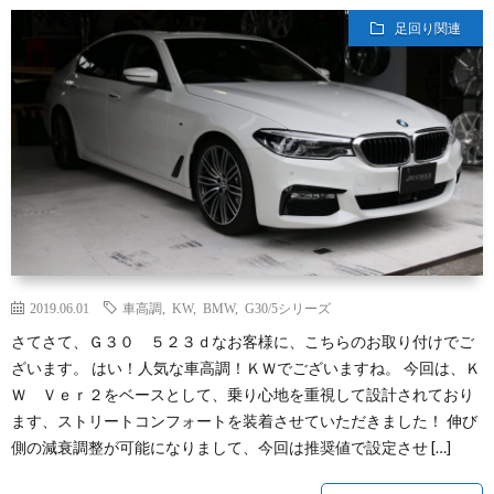
足回り関連
2019.06.01
車高調
,
KW
,
BMW
,
G30/5シリーズ
さてさて、Ｇ３０ ５２３ｄなお客様に、こちらのお取り付けでご
ざいます。 はい！人気な車高調！ＫＷでございますね。 今回は、Ｋ
Ｗ Ｖｅｒ２をベースとして、乗り心地を重視して設計されており
ます、ストリートコンフォートを装着させていただきました！ 伸び
側の減衰調整が可能になりまして、今回は推奨値で設定させ […]