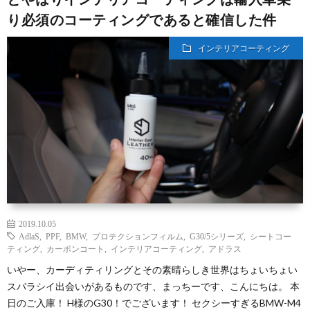
り必須のコーティングであると確信した件
インテリアコーティング
2019.10.05
AdlaS
,
PPF
,
BMW
,
プロテクションフィルム
,
G30/5シリーズ
,
シートコー
ティング
,
カーボンコート
,
インテリアコーティング
,
アドラス
いやー、カーディティリングとその素晴らしき世界はちょいちょい
スバラシイ出会いがあるものです、まっちーです、こんにちは。 本
日のご入庫！ H様のG30！でございます！ セクシーすぎるBMW-M4